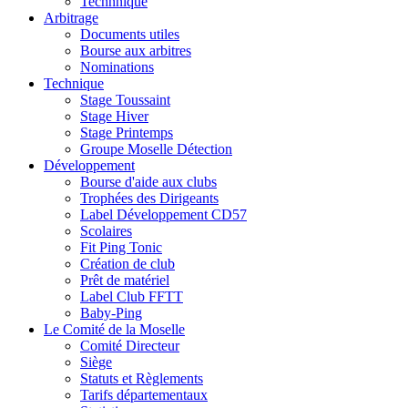
Technnique
Arbitrage
Documents utiles
Bourse aux arbitres
Nominations
Technique
Stage Toussaint
Stage Hiver
Stage Printemps
Groupe Moselle Détection
Développement
Bourse d'aide aux clubs
Trophées des Dirigeants
Label Développement CD57
Scolaires
Fit Ping Tonic
Création de club
Prêt de matériel
Label Club FFTT
Baby-Ping
Le Comité de la Moselle
Comité Directeur
Siège
Statuts et Règlements
Tarifs départementaux