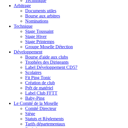
Technnique
Arbitrage
Documents utiles
Bourse aux arbitres
Nominations
Technique
Stage Toussaint
Stage Hiver
Stage Printemps
Groupe Moselle Détection
Développement
Bourse d'aide aux clubs
Trophées des Dirigeants
Label Développement CD57
Scolaires
Fit Ping Tonic
Création de club
Prêt de matériel
Label Club FFTT
Baby-Ping
Le Comité de la Moselle
Comité Directeur
Siège
Statuts et Règlements
Tarifs départementaux