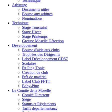
Technnique
Arbitrage
Documents utiles
Bourse aux arbitres
Nominations
Technique
Stage Toussaint
Stage Hiver
Stage Printemps
Groupe Moselle Détection
Développement
Bourse d'aide aux clubs
Trophées des Dirigeants
Label Développement CD57
Scolaires
Fit Ping Tonic
Création de club
Prêt de matériel
Label Club FFTT
Baby-Ping
Le Comité de la Moselle
Comité Directeur
Siège
Statuts et Règlements
Tarifs départementaux